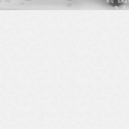
地 址：临朐
电 话：05